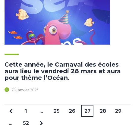
Cette année, le Carnaval des écoles
aura lieu le vendredi 28 mars et aura
pour thème l’Océan.
23 janvier 2025
1
…
25
26
27
28
29
…
52