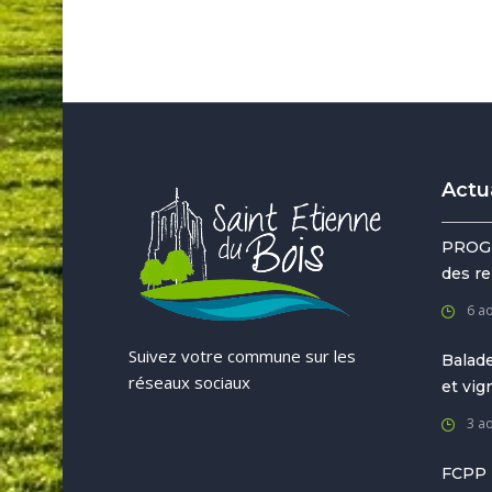
Actu
PROG
des re
6 a
Suivez votre commune sur les
Balade
réseaux sociaux
et vi
3 a
FCPP