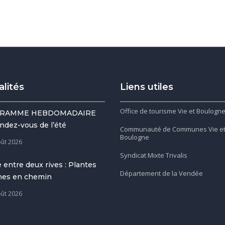
alités
Liens utiles
Office de tourisme Vie et Boulogn
RAMME HEBDOMADAIRE
ndez-vous de l’été
Communauté de Communes Vie e
Boulogne
oût 2026
Syndicat Mixte Trivalis
 entre deux rives : Plantes
Département de la Vendée
gnes en chemin
oût 2026