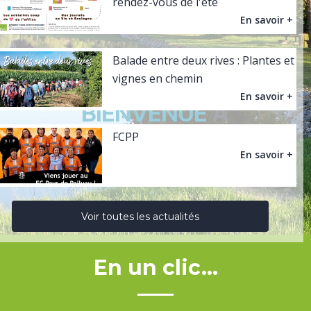
rendez-vous de l'été
En savoir +
Balade entre deux rives : Plantes et
vignes en chemin
En savoir +
BIENVENUE
À
SAINT ÉTIENNE DU
FCPP
En savoir +
BOIS
Voir toutes les actualités
En un clic...