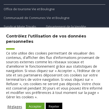
Office de tourisme Vie et Boulogne
Communauté de Communes Vie et Boulogne
Syndicat Mixte Trivalis
Département de la Vendée
Contrôlez l'utilisation de vos données
personnelles
Application mobile
Ce site utilise des cookies permettant de visualiser des
Découvrez et téléchargez l'application gratuite mobile Ma
contenus, d'afficher des flux d'informations provenant de
sources externes comme les réseaux sociaux et
Commune et Moi pour recevoir les alertes et les actualités
d'améliorer le fonctionnement grâce aux statistiques de
de votre commune.
navigation. Si vous cliquez sur « Accepter », l'éditeur de ce
site et ses partenaires déposeront ces cookies sur votre
terminal lors de votre navigation. Si vous cliquez sur «
Refuser », ces cookies ne seront pas déposés. Votre choix
est conservé pendant 30 jours et vous pouvez être informé
et modifier vos préférences à tout moment sur la page «
Gérer les cookies ».
Conception
Agence CUBE
-
Mentions légales
-
Politique de
confidentialité
- Tous droits réservés Commune de Saint Etienne
Réglages
Accepter
Rejeter
du Bois