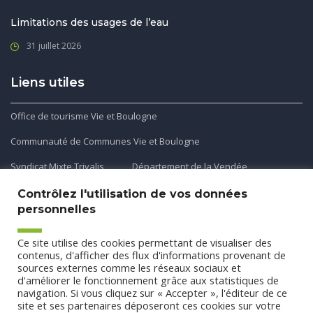
Limitations des usages de l’eau
31 juillet 2026
Liens utiles
Office de tourisme Vie et Boulogne
Communauté de Communes Vie et Boulogne
Syndicat Mixte Trivalis
Département de la Vendée
Contrôlez l'utilisation de vos données
personnelles
Application mobile
Ce site utilise des cookies permettant de visualiser des
Découvrez et téléchargez l'application gratuite mobile Ma
contenus, d'afficher des flux d'informations provenant de
sources externes comme les réseaux sociaux et
Commune et Moi pour recevoir les alertes et les actualités
d'améliorer le fonctionnement grâce aux statistiques de
de votre commune.
navigation. Si vous cliquez sur « Accepter », l'éditeur de ce
site et ses partenaires déposeront ces cookies sur votre