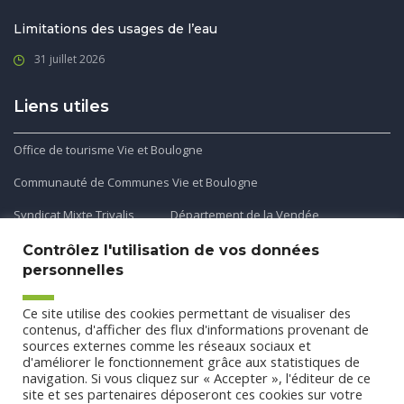
Limitations des usages de l’eau
31 juillet 2026
Liens utiles
Office de tourisme Vie et Boulogne
Communauté de Communes Vie et Boulogne
Syndicat Mixte Trivalis
Département de la Vendée
Contrôlez l'utilisation de vos données
personnelles
Application mobile
Ce site utilise des cookies permettant de visualiser des
Découvrez et téléchargez l'application gratuite mobile Ma
contenus, d'afficher des flux d'informations provenant de
sources externes comme les réseaux sociaux et
Commune et Moi pour recevoir les alertes et les actualités
d'améliorer le fonctionnement grâce aux statistiques de
de votre commune.
navigation. Si vous cliquez sur « Accepter », l'éditeur de ce
site et ses partenaires déposeront ces cookies sur votre