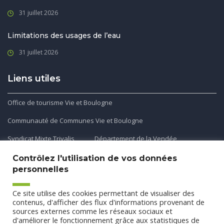
31 juillet 2026
Limitations des usages de l’eau
31 juillet 2026
Liens utiles
Office de tourisme Vie et Boulogne
Communauté de Communes Vie et Boulogne
Syndicat Mixte Trivalis
Département de la Vendée
Contrôlez l'utilisation de vos données
personnelles
Application mobile
Ce site utilise des cookies permettant de visualiser des
Découvrez et téléchargez l'application gratuite mobile Ma
contenus, d'afficher des flux d'informations provenant de
sources externes comme les réseaux sociaux et
Commune et Moi pour recevoir les alertes et les actualités
d'améliorer le fonctionnement grâce aux statistiques de