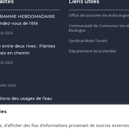
alités
Liens utiles
Office de tourisme Vie et Boulogn
RAMME HEBDOMADAIRE
ndez-vous de l’été
Communauté de Communes Vie e
Boulogne
oût 2026
Syndicat Mixte Trivalis
 entre deux rives : Plantes
Département de la Vendée
gnes en chemin
oût 2026
uillet 2026
tions des usages de l’eau
uillet 2026
les
us, d'afficher des flux d'informations provenant de sources externes