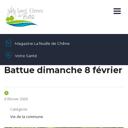
Magazine La feuille de Chêne
Votre Santé
Battue dimanche 8 février
6 février 2026
Catégorie:
Vie de la commune