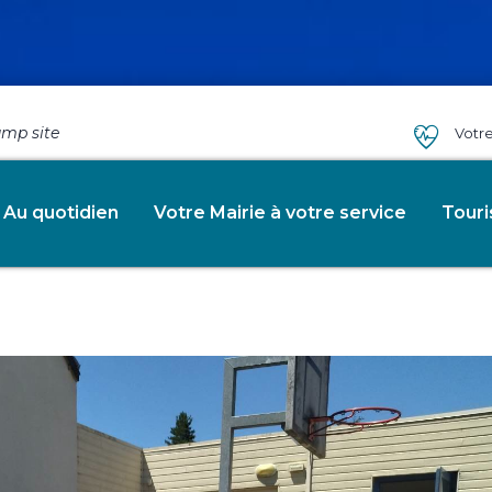
amp site
Votr
emps de pre…
Au quotidien
Votre Mairie à votre service
Tour