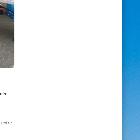
nnée
 entre