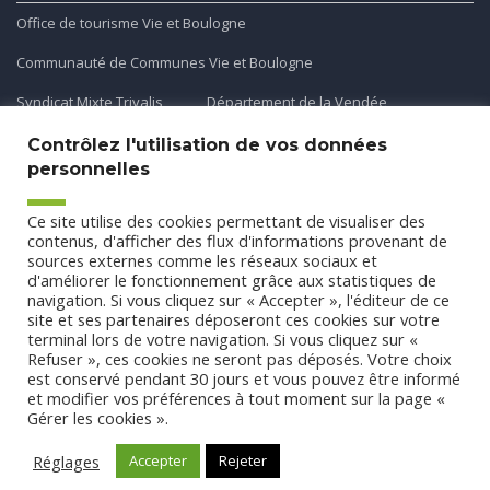
Office de tourisme Vie et Boulogne
Communauté de Communes Vie et Boulogne
Syndicat Mixte Trivalis
Département de la Vendée
Contrôlez l'utilisation de vos données
personnelles
Application mobile
Ce site utilise des cookies permettant de visualiser des
Découvrez et téléchargez l'application gratuite mobile Ma
contenus, d'afficher des flux d'informations provenant de
sources externes comme les réseaux sociaux et
Commune et Moi pour recevoir les alertes et les actualités
d'améliorer le fonctionnement grâce aux statistiques de
de votre commune.
navigation. Si vous cliquez sur « Accepter », l'éditeur de ce
site et ses partenaires déposeront ces cookies sur votre
terminal lors de votre navigation. Si vous cliquez sur «
Refuser », ces cookies ne seront pas déposés. Votre choix
est conservé pendant 30 jours et vous pouvez être informé
et modifier vos préférences à tout moment sur la page «
Gérer les cookies ».
Conception
Agence CUBE
-
Mentions légales
-
Politique de
confidentialité
- Tous droits réservés Commune de Saint Etienne
Réglages
Accepter
Rejeter
du Bois