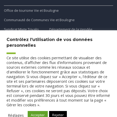
Office de tourisme Vie et Boulogne
Communauté de Communes Vie et Boulogne
Syndicat Mixte Trivalis
Département de la Vendée
Contrôlez l'utilisation de vos données
personnelles
Application mobile
Ce site utilise des cookies permettant de visualiser des
Découvrez et téléchargez l'application gratuite mobile Ma
contenus, d'afficher des flux d'informations provenant de
sources externes comme les réseaux sociaux et
Commune et Moi pour recevoir les alertes et les actualités
d'améliorer le fonctionnement grâce aux statistiques de
de votre commune.
navigation. Si vous cliquez sur « Accepter », l'éditeur de ce
site et ses partenaires déposeront ces cookies sur votre
terminal lors de votre navigation. Si vous cliquez sur «
Refuser », ces cookies ne seront pas déposés. Votre choix
est conservé pendant 30 jours et vous pouvez être informé
et modifier vos préférences à tout moment sur la page «
Gérer les cookies ».
Conception
Agence CUBE
-
Mentions légales
-
Politique de
confidentialité
- Tous droits réservés Commune de Saint Etienne
Réglages
Accepter
Rejeter
du Bois