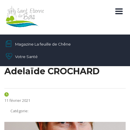
Magazine La feuille de Chêne
Votre Santé
Adelaïde CROCHARD
11 février 2021
Catégorie: