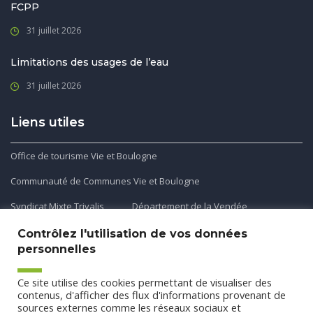
FCPP
31 juillet 2026
Limitations des usages de l’eau
31 juillet 2026
Liens utiles
Office de tourisme Vie et Boulogne
Communauté de Communes Vie et Boulogne
Syndicat Mixte Trivalis
Département de la Vendée
Contrôlez l'utilisation de vos données
personnelles
Application mobile
Ce site utilise des cookies permettant de visualiser des
Découvrez et téléchargez l'application gratuite mobile Ma
contenus, d'afficher des flux d'informations provenant de
sources externes comme les réseaux sociaux et
Commune et Moi pour recevoir les alertes et les actualités