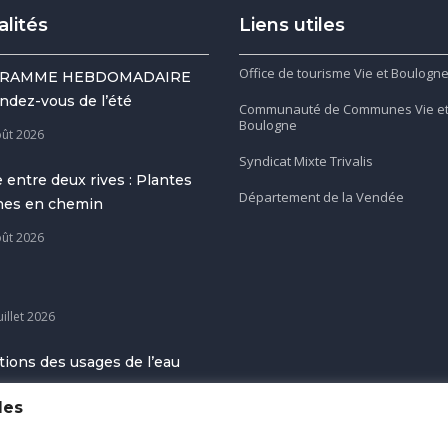
alités
Liens utiles
Office de tourisme Vie et Boulogn
RAMME HEBDOMADAIRE
ndez-vous de l’été
Communauté de Communes Vie e
Boulogne
oût 2026
Syndicat Mixte Trivalis
 entre deux rives : Plantes
Département de la Vendée
gnes en chemin
oût 2026
uillet 2026
tions des usages de l’eau
uillet 2026
les