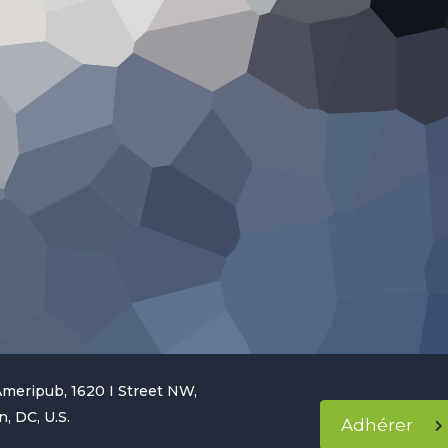
Ameripub, 1620 I Street NW,
, DC, U.S.
Adhérer