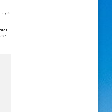
nd yet
pable
eas?”