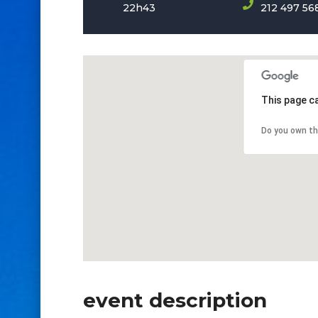
22h43
212 497 56
This page c
Do you own th
event description