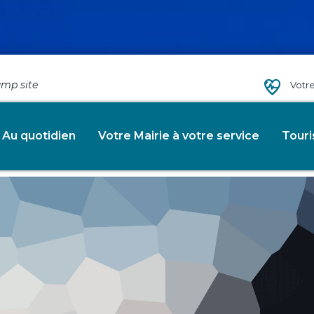
amp site
Votr
ou more Productive
Au quotidien
Votre Mairie à votre service
Tour