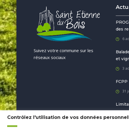
Actu
PROG
des re
6 a
Suivez votre commune sur les
Balade
réseaux sociaux
et vi
3 a
FCPP
31 j
Limita
31 j
Contrôlez l'utilisation de vos données personnel