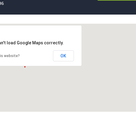
86
an't load Google Maps correctly.
OK
is website?