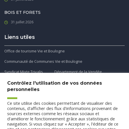
BOIS ET FORETS
31 juillet 2026
Liens utiles
Office de tourisme Vie et Boulogne
Communauté de Communes Vie et Boulogne
Syndicat Mixte Trivalis
Département de la Vendée
Contrôlez l'utilisation de vos données
personnelles
Application mobile
Ce site utilise des cookies permettant de visualiser des
Découvrez et téléchargez l'application gratuite mobile Ma
contenus, d'afficher des flux d'informations provenant de
sources externes comme les réseaux sociaux et
Commune et Moi pour recevoir les alertes et les actualités
d'améliorer le fonctionnement grâce aux statistiques de
de votre commune.
navigation. Si vous cliquez sur « Accepter », l'éditeur de ce