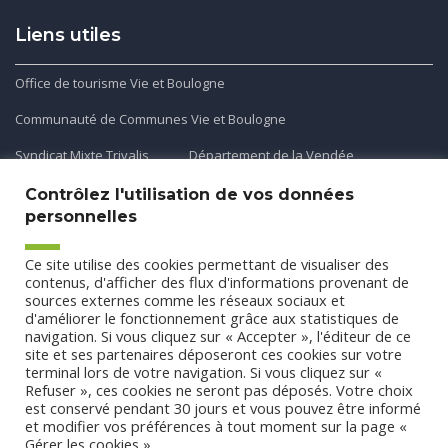
Liens utiles
Office de tourisme Vie et Boulogne
Communauté de Communes Vie et Boulogne
Syndicat Mixte Trivalis
Département de la Vendée
Contrôlez l'utilisation de vos données
personnelles
Application mobile
Ce site utilise des cookies permettant de visualiser des
Découvrez et téléchargez l'application gratuite mobile Ma
contenus, d'afficher des flux d'informations provenant de
sources externes comme les réseaux sociaux et
Commune et Moi pour recevoir les alertes et les actualités
d'améliorer le fonctionnement grâce aux statistiques de
de votre commune.
navigation. Si vous cliquez sur « Accepter », l'éditeur de ce
site et ses partenaires déposeront ces cookies sur votre
terminal lors de votre navigation. Si vous cliquez sur «
Refuser », ces cookies ne seront pas déposés. Votre choix
est conservé pendant 30 jours et vous pouvez être informé
et modifier vos préférences à tout moment sur la page «
Gérer les cookies ».
Conception
Agence CUBE
-
Mentions légales
-
Politique de