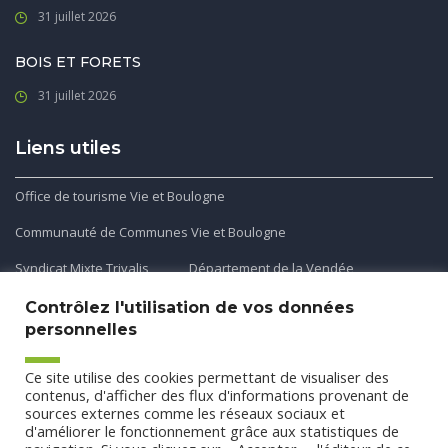
31 juillet 2026
BOIS ET FORETS
31 juillet 2026
Liens utiles
Office de tourisme Vie et Boulogne
Communauté de Communes Vie et Boulogne
Syndicat Mixte Trivalis
Département de la Vendée
Contrôlez l'utilisation de vos données
personnelles
Application mobile
Ce site utilise des cookies permettant de visualiser des
Découvrez et téléchargez l'application gratuite mobile Ma
contenus, d'afficher des flux d'informations provenant de
sources externes comme les réseaux sociaux et
Commune et Moi pour recevoir les alertes et les actualités
d'améliorer le fonctionnement grâce aux statistiques de
de votre commune.