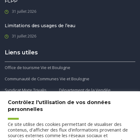
FCPP
31 juillet 2026
Limitations des usages de l’eau
31 juillet 2026
Liens utiles
Office de tourisme Vie et Boulogne
Communauté de Communes Vie et Boulogne
Syndicat Mixte Trivalis
Département de la Vendée
Contrôlez l'utilisation de vos données
personnelles
Application mobile
Ce site utilise des cookies permettant de visualiser des
Découvrez et téléchargez l'application gratuite mobile Ma
contenus, d'afficher des flux d'informations provenant de
sources externes comme les réseaux sociaux et
Commune et Moi pour recevoir les alertes et les actualités