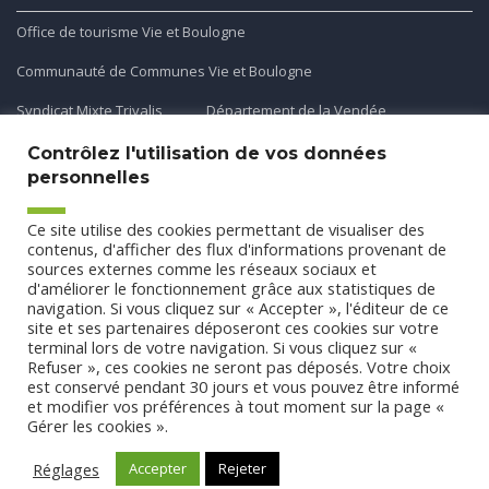
Office de tourisme Vie et Boulogne
Communauté de Communes Vie et Boulogne
Syndicat Mixte Trivalis
Département de la Vendée
Contrôlez l'utilisation de vos données
personnelles
Application mobile
Ce site utilise des cookies permettant de visualiser des
Découvrez et téléchargez l'application gratuite mobile Ma
contenus, d'afficher des flux d'informations provenant de
sources externes comme les réseaux sociaux et
Commune et Moi pour recevoir les alertes et les actualités
d'améliorer le fonctionnement grâce aux statistiques de
de votre commune.
navigation. Si vous cliquez sur « Accepter », l'éditeur de ce
site et ses partenaires déposeront ces cookies sur votre
terminal lors de votre navigation. Si vous cliquez sur «
Refuser », ces cookies ne seront pas déposés. Votre choix
est conservé pendant 30 jours et vous pouvez être informé
et modifier vos préférences à tout moment sur la page «
Gérer les cookies ».
Conception
Agence CUBE
-
Mentions légales
-
Politique de
confidentialité
- Tous droits réservés Commune de Saint Etienne
Réglages
Accepter
Rejeter
du Bois