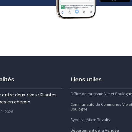
alités
Liens utiles
Office de tourisme Vie et Boulogn
 entre deux rives : Plantes
gnes en chemin
Communauté de Communes Vie e
Boulogne
oût 2026
Syndicat Mixte Trivalis
Département de la Vendée