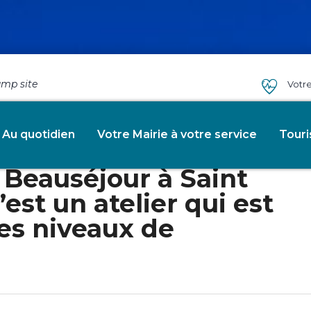
amp site
Votr
lles Section Loisirs
Au quotidien
Votre Mairie à votre service
Tour
 mercredis de 14h30 à
e Beauséjour à Saint
est un atelier qui est
es niveaux de