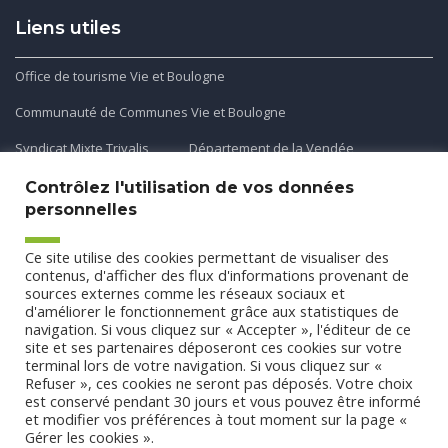
Liens utiles
Office de tourisme Vie et Boulogne
Communauté de Communes Vie et Boulogne
Syndicat Mixte Trivalis
Département de la Vendée
Contrôlez l'utilisation de vos données
personnelles
Application mobile
Ce site utilise des cookies permettant de visualiser des
Découvrez et téléchargez l'application gratuite mobile Ma
contenus, d'afficher des flux d'informations provenant de
sources externes comme les réseaux sociaux et
Commune et Moi pour recevoir les alertes et les actualités
d'améliorer le fonctionnement grâce aux statistiques de
de votre commune.
navigation. Si vous cliquez sur « Accepter », l'éditeur de ce
site et ses partenaires déposeront ces cookies sur votre
terminal lors de votre navigation. Si vous cliquez sur «
Refuser », ces cookies ne seront pas déposés. Votre choix
est conservé pendant 30 jours et vous pouvez être informé
et modifier vos préférences à tout moment sur la page «
Gérer les cookies ».
Conception
Agence CUBE
-
Mentions légales
-
Politique de