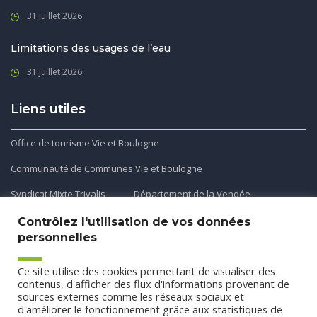
31 juillet 2026
Limitations des usages de l’eau
31 juillet 2026
Liens utiles
Office de tourisme Vie et Boulogne
Communauté de Communes Vie et Boulogne
Syndicat Mixte Trivalis
Département de la Vendée
Contrôlez l'utilisation de vos données
personnelles
Application mobile
Ce site utilise des cookies permettant de visualiser des
Découvrez et téléchargez l'application gratuite mobile Ma
contenus, d'afficher des flux d'informations provenant de
sources externes comme les réseaux sociaux et
Commune et Moi pour recevoir les alertes et les actualités
d'améliorer le fonctionnement grâce aux statistiques de
de votre commune.