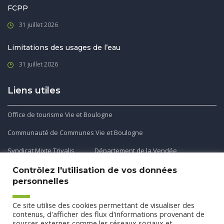
FCPP
31 juillet 2026
Limitations des usages de l’eau
31 juillet 2026
Liens utiles
Office de tourisme Vie et Boulogne
Communauté de Communes Vie et Boulogne
Syndicat Mixte Trivalis
Département de la Vendée
Contrôlez l'utilisation de vos données
personnelles
Application mobile
Ce site utilise des cookies permettant de visualiser des
Découvrez et téléchargez l'application gratuite mobile Ma
contenus, d'afficher des flux d'informations provenant de
sources externes comme les réseaux sociaux et