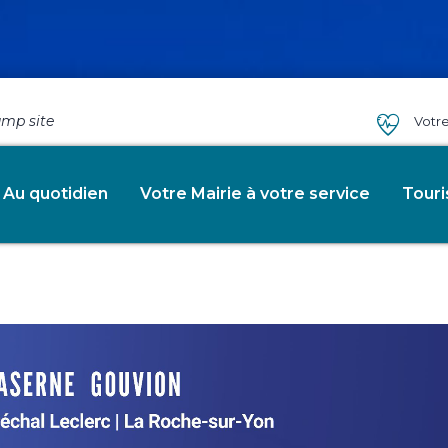
amp site
Votr
Gendarmerie de la Vend
Au quotidien
Votre Mairie à votre service
Tour