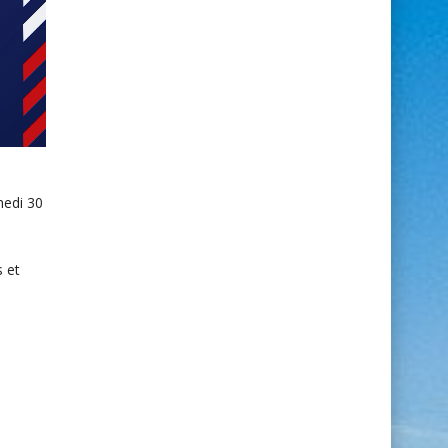
medi 30
s et