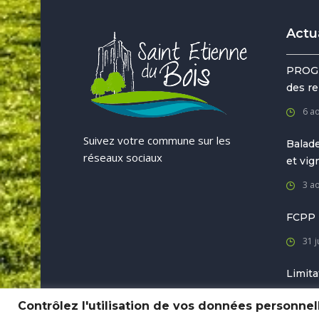
Actu
PROG
des re
6 a
Suivez votre commune sur les
Balade
réseaux sociaux
et vi
3 a
FCPP
31 j
Limita
31 j
Contrôlez l'utilisation de vos données personnel