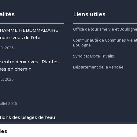
alités
Liens utiles
Office de tourisme Vie et Boulogn
RAMME HEBDOMADAIRE
ndez-vous de l’été
Communauté de Communes Vie e
Boulogne
oût 2026
Syndicat Mixte Trivalis
 entre deux rives : Plantes
Département de la Vendée
gnes en chemin
oût 2026
uillet 2026
tions des usages de l’eau
uillet 2026
les