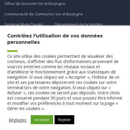
Office de tourisme Vie et Boulogne
Communauté de Communes Vie et Boulogne
Syndicat Mixte Trivalis
Département de la Vendée
Contrôlez l'utilisation de vos données
personnelles
Application mobile
Ce site utilise des cookies permettant de visualiser des
Découvrez et téléchargez l'application gratuite mobile Ma
contenus, d'afficher des flux d'informations provenant de
sources externes comme les réseaux sociaux et
Commune et Moi pour recevoir les alertes et les actualités
d'améliorer le fonctionnement grâce aux statistiques de
de votre commune.
navigation. Si vous cliquez sur « Accepter », l'éditeur de ce
site et ses partenaires déposeront ces cookies sur votre
terminal lors de votre navigation. Si vous cliquez sur «
Refuser », ces cookies ne seront pas déposés. Votre choix
est conservé pendant 30 jours et vous pouvez être informé
et modifier vos préférences à tout moment sur la page «
Gérer les cookies ».
Conception
Agence CUBE
-
Mentions légales
-
Politique de
confidentialité
- Tous droits réservés Commune de Saint Etienne
Réglages
Accepter
Rejeter
du Bois