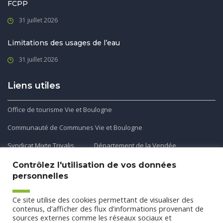
FCPP
31 juillet 2026
Limitations des usages de l’eau
31 juillet 2026
Liens utiles
Office de tourisme Vie et Boulogne
Communauté de Communes Vie et Boulogne
Syndicat Mixte Trivalis
Département de la Vendée
Contrôlez l'utilisation de vos données
personnelles
Application mobile
Ce site utilise des cookies permettant de visualiser des
Découvrez et téléchargez l'application gratuite mobile Ma
contenus, d'afficher des flux d'informations provenant de
sources externes comme les réseaux sociaux et
Commune et Moi pour recevoir les alertes et les actualités