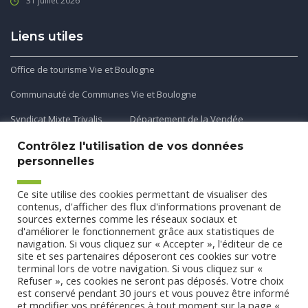
31 juillet 2026
Liens utiles
Office de tourisme Vie et Boulogne
Communauté de Communes Vie et Boulogne
Syndicat Mixte Trivalis
Département de la Vendée
Contrôlez l'utilisation de vos données
personnelles
Application mobile
Ce site utilise des cookies permettant de visualiser des
Découvrez et téléchargez l'application gratuite mobile Ma
contenus, d'afficher des flux d'informations provenant de
sources externes comme les réseaux sociaux et
Commune et Moi pour recevoir les alertes et les actualités
d'améliorer le fonctionnement grâce aux statistiques de
de votre commune.
navigation. Si vous cliquez sur « Accepter », l'éditeur de ce
site et ses partenaires déposeront ces cookies sur votre
terminal lors de votre navigation. Si vous cliquez sur «
Refuser », ces cookies ne seront pas déposés. Votre choix
est conservé pendant 30 jours et vous pouvez être informé
et modifier vos préférences à tout moment sur la page «