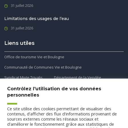
31 juillet 2026
Limitations des usages de l’eau
31 juillet 2026
Liens utiles
Office de tourisme Vie et Boulogne
Communauté de Communes Vie et Boulogne
Syndicat Mixte Trivalis
Département de la Vendée
Contrôlez l'utilisation de vos données
personnelles
Application mobile
Ce site utilise des cookies permettant de visualiser des
Découvrez et téléchargez l'application gratuite mobile Ma
contenus, d'afficher des flux d'informations provenant de
sources externes comme les réseaux sociaux et
Commune et Moi pour recevoir les alertes et les actualités
d'améliorer le fonctionnement grâce aux statistiques de
de votre commune.