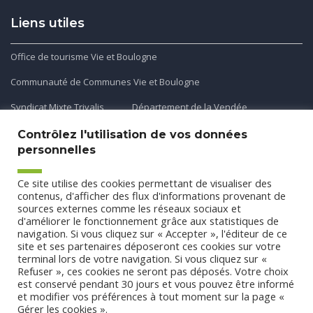
Liens utiles
Office de tourisme Vie et Boulogne
Communauté de Communes Vie et Boulogne
Syndicat Mixte Trivalis
Département de la Vendée
Contrôlez l'utilisation de vos données
personnelles
Application mobile
Ce site utilise des cookies permettant de visualiser des
Découvrez et téléchargez l'application gratuite mobile Ma
contenus, d'afficher des flux d'informations provenant de
sources externes comme les réseaux sociaux et
Commune et Moi pour recevoir les alertes et les actualités
d'améliorer le fonctionnement grâce aux statistiques de
de votre commune.
navigation. Si vous cliquez sur « Accepter », l'éditeur de ce
site et ses partenaires déposeront ces cookies sur votre
terminal lors de votre navigation. Si vous cliquez sur «
Refuser », ces cookies ne seront pas déposés. Votre choix
est conservé pendant 30 jours et vous pouvez être informé
et modifier vos préférences à tout moment sur la page «
Gérer les cookies ».
Conception
Agence CUBE
-
Mentions légales
-
Politique de