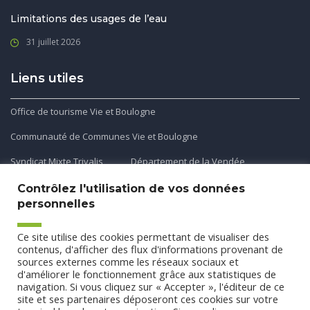
Limitations des usages de l’eau
31 juillet 2026
Liens utiles
Office de tourisme Vie et Boulogne
Communauté de Communes Vie et Boulogne
Syndicat Mixte Trivalis
Département de la Vendée
Contrôlez l'utilisation de vos données
personnelles
Application mobile
Ce site utilise des cookies permettant de visualiser des
Découvrez et téléchargez l'application gratuite mobile Ma
contenus, d'afficher des flux d'informations provenant de
sources externes comme les réseaux sociaux et
Commune et Moi pour recevoir les alertes et les actualités
d'améliorer le fonctionnement grâce aux statistiques de
de votre commune.
navigation. Si vous cliquez sur « Accepter », l'éditeur de ce
site et ses partenaires déposeront ces cookies sur votre