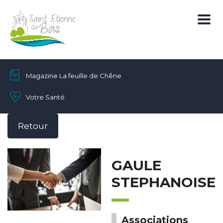
Magazine La feuille de Chêne
Votre Santé
Retour
GAULE
STEPHANOISE
Associations